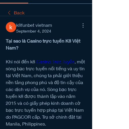
Back
k8funbet vietnam
September 4, 2024
Tại sao là Casino trực tuyến K8 Việt 
Nam?
Khi nói đến k8 
Casino Trực Tuyến
, một 
sòng bạc trực tuyến nổi tiếng và uy tín 
tại Việt Nam, chúng ta phải giới thiệu 
nền tảng phong phú và độ tin cậy của 
các dịch vụ của nó. Sòng bạc trực 
tuyến k8 được thành lập vào năm 
2015 và có giấy phép kinh doanh cờ 
bạc trực tuyến hợp pháp tại Việt Nam 
do PAGCOR cấp. Trụ sở chính đặt tại 
Manila, Philippines.