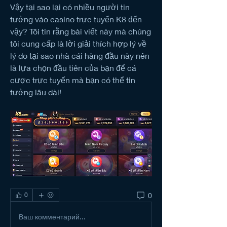
Vậy tại sao lại có nhiều người tin 
tưởng vào casino trực tuyến K8 đến 
vậy? Tôi tin rằng bài viết này mà chúng 
tôi cung cấp là lời giải thích hợp lý về 
lý do tại sao nhà cái hàng đầu này nên 
là lựa chọn đầu tiên của bạn để cá 
cược trực tuyến mà bạn có thể tin 
tưởng lâu dài!
0
0
Ваш комментарий...