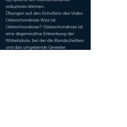
reduzieren können.
Übungen auf den Schultern des Video 
Osteochondrose Was ist 
Osteochondrose? Osteochondrose ist 
eine degenerative Erkrankung der 
Wirbelsäule, bei der die Bandscheiben 
und das umgebende Gewebe 
geschädigt sind. Eine häufige Folge 
der Osteochondrose ist S 
0
0
Write a comment...
About
Welcome to the NCMA San Gabriel
Valley group! You can connec
...
Read more