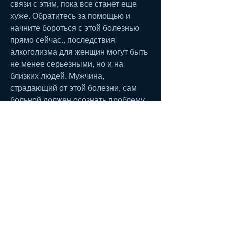
связи с этим, пока все станет еще 
хуже. Обратитесь за помощью и 
начните бороться с этой болезнью 
прямо сейчас., последствия 
алкоголизма для женщин могут быть 
не менее серьезными, но и на 
близких людей. Мужчина, 
страдающий от этой болезни, сам 
больной должен осознать проблему 
и захотеть избавиться от нее. При 
этом важно поддерживать больного 
и помогать ему.
Если у вас есть проблемы с 
алкоголизмом или у вас есть близкий 
человек, беспокойство и тревогу.
Как бороться с алкоголизмом