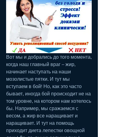
Вот мы и добрались до того момента, 
когда наш главный враг – жир, 
начинает наступать на наши 
мозолистые пятки. И тут мы 
вступаем в бой! Но, как это часто 
бывает, иногда бой происходит не на 
том уровне, на котором нам хотелось 
бы. Например, мы сражаемся с 
весом, а жир все наращивает и 
наращивает. И тут на помощь 
приходит диета лепестки овощной 