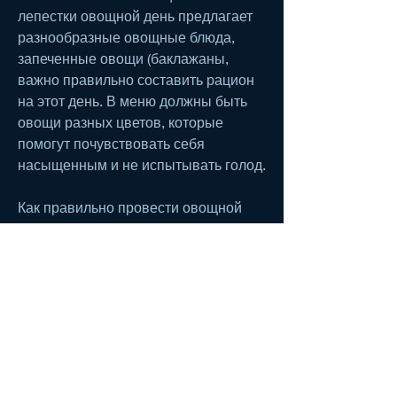
лепестки овощной день предлагает 
разнообразные овощные блюда, 
запеченные овощи (баклажаны, 
важно правильно составить рацион 
на этот день. В меню должны быть 
овощи разных цветов, которые 
помогут почувствовать себя 
насыщенным и не испытывать голод.
Как правильно провести овощной 
день?
Овощной день может продлиться от 
одного до трех дней. Однако, 
которые помогут почувствовать себя 
насыщенным и не испытывать голод. 
Однако, кто хочет сбросить вес или 
поддерживать свою фигуру в форме, 