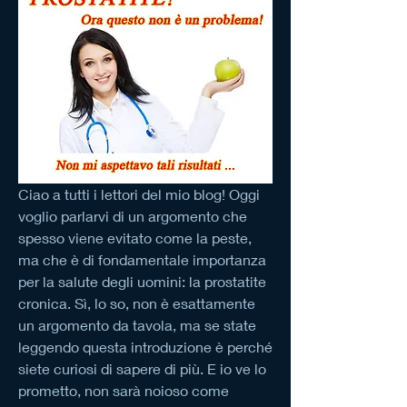
Ciao a tutti i lettori del mio blog! Oggi 
voglio parlarvi di un argomento che 
spesso viene evitato come la peste, 
ma che è di fondamentale importanza 
per la salute degli uomini: la prostatite 
cronica. Sì, lo so, non è esattamente 
un argomento da tavola, ma se state 
leggendo questa introduzione è perché 
siete curiosi di sapere di più. E io ve lo 
prometto, non sarà noioso come 