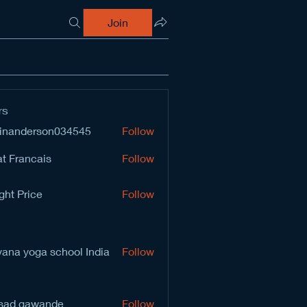
Join
rs
inanderson034545
Follow
derson034545
t Francais
Follow
ght Price
Follow
vana yoga school India
Follow
sad gawande
Follow