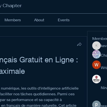
y Chapter
Members
About
Events
Membe
kev
kevinan
Cha
çais Gratuit en Ligne : 
Wri
aximale
Nir
mérique, les outils d'intelligence artificielle 
faciliter nos tâches quotidiennes. Parmi ces 
 par sa performance et sa capacité à 
en français de manière naturelle. Cet article 
pra