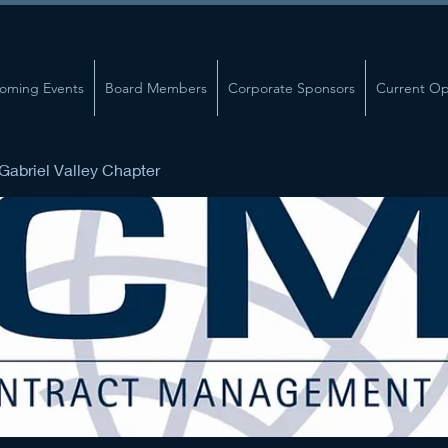
oming Events
Board Members
Corporate Sponsors
Current Op
abriel Valley Chapter