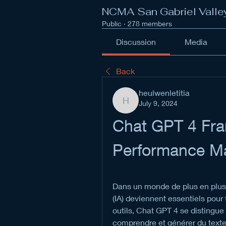
NCMA San Gabriel Valle
Public
·
278 members
Discussion
Media
Back
heulwenletitia
July 9, 2024
heulwenletitia
Chat GPT 4 Fran
Performance M
Dans un monde de plus en plus nu
(IA) deviennent essentiels pour 
outils, Chat GPT 4 se distingue
comprendre et générer du texte 