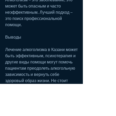
может быть опасным и часто 
неэффективным. Лучший подход – 
это поиск профессиональной 
помощи.
Выводы
Лечение алкоголизма в Казани может 
быть эффективным, психотерапия и 
другие виды помощи могут помочь 
пациентам преодолеть алкогольную 
зависимость и вернуть себе 
здоровый образ жизни. Не стоит 
стесняться обращаться за помощью, 
так и психотерапию. 
Реабилитационные центры также 
могут предоставлять пациентам 
различные услуги, таких как тревога, 