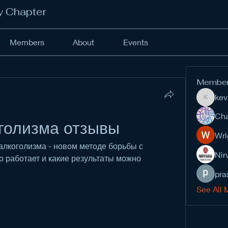
y Chapter
Members
About
Events
Membe
kev
kevinan
Cha
оголизма отзывы
Wri
алкоголизма - новом методе борьбы с 
Nir
о работает и какие результаты можно 
pra
See All 