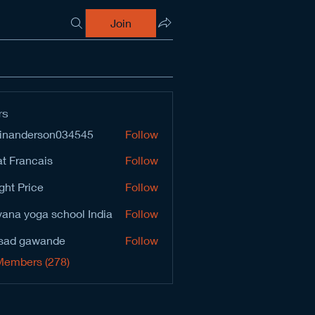
Join
rs
inanderson034545
Follow
derson034545
t Francais
Follow
ght Price
Follow
vana yoga school India
Follow
sad gawande
Follow
Members (278)