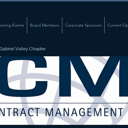
oming Events
Board Members
Corporate Sponsors
Current Op
abriel Valley Chapter