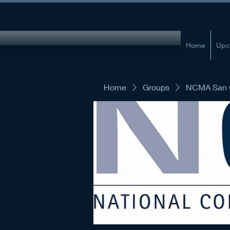
Home
Upc
Home
Groups
NCMA San G