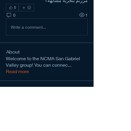
مررتم بتجربة مشابهة؟
0
0
1
Write a comment...
About
Welcome to the NCMA San Gabriel
Valley group! You can connec
...
Read more
Members
kevinanderson034545
Follow
kevinanderson034545
Chat Francais
Follow
Wright Price
Follow