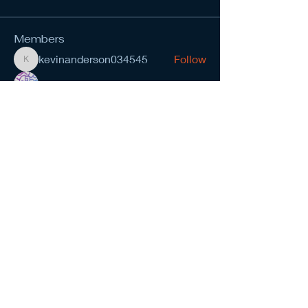
Members
kevinanderson034545
Follow
kevinanderson034545
Chat Francais
Follow
Wright Price
Follow
Nirvana yoga school India
Follow
prasad gawande
Follow
See All Members (278)